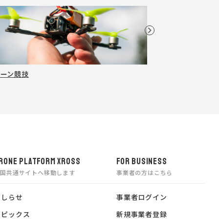
ローン競技
プログラミング
RONE PLATFORM XROSS
FOR BUSINESS
全国共通サイトへ移動します
事業者の方はこちら
おしらせ
事業者ログイン
トピックス
新規事業者登録