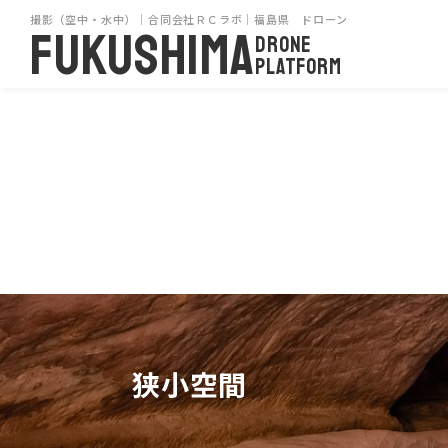
撮影（空中・水中）｜合同会社ＲＣラボ｜福島県 ドローン
FUKUSHIMA
DRONE
PLATFORM
狭小空間